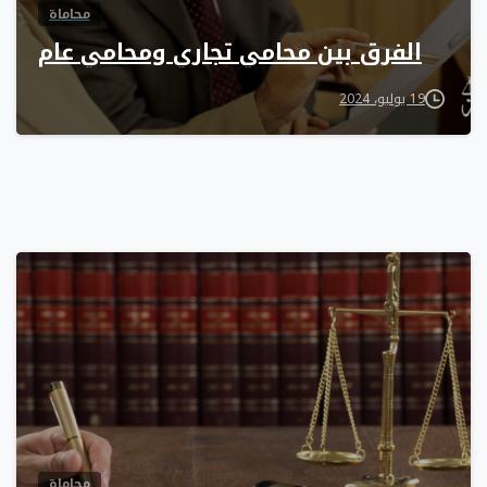
محاماة
الفرق بين محامي تجاري ومحامي عام
19 يوليو، 2024
0
محاماة