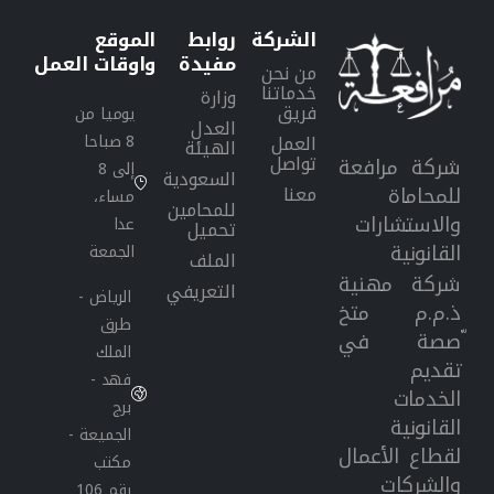
الشركة
روابط
الموقع
مفيدة
واوقات
العمل
من نحن
خدماتنا
وزارة
فريق
يوميا من
العدل
8 صباحا
العمل
الهيئة
تواصل
شركة مرافعة
إلى 8
السعودية
معنا
للمحاماة
مساء،
للمحامين
والاستشارات
عدا
تحميل
القانونية
الجمعة
الملف
شركة مهنية
التعريفي
الرياض -
ذ.م.م متخ
طرق
ّصصة في
الملك
تقديم
فهد -
الخدمات
برج
القانونية
الجميعة -
لقطاع الأعمال
مكتب
والشركات
رقم 106