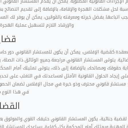
إجراءات القانونية المطلوبة. يمكن أن يقدم المستشار القانوني 
ناسبة لحل مشكلات الهجرة والإقامة، بالإضافة إلى تقديم النصائح بش
يجب اتباعها. بفضل خبرته ومعرفته بالقوانين، يمكن أن يوفر لك المس
والإرشاد اللازم لتسهيل عملية الهجرة
قضايا
عقدة كقضية الإفلاس، يمكن أن يكون للمستشار القانوني دور حا
ائية. يتولى المستشار القانوني مراجعة جميع الوثائق ذات الصلة، و
حماية حقوقك ومصالحك. بالإضافة إلى ذلك، يتولى تمثيلك أمام المحكم
لى إيجاد الحلول القانونية الأمثل لمساعدتك في التغلب على تحدي
ع مستشار قانوني محترف وذو خبرة في مجال الإفلاس لضمان الحصو
في هذا النوع م
القضاي
قضية جنائية، يكون المستشار القانوني حليفك القوي والموثوق به
ية المهنية ويمثلك أمام المحكمة بكل كفاءة. يساعدك المستشار الق