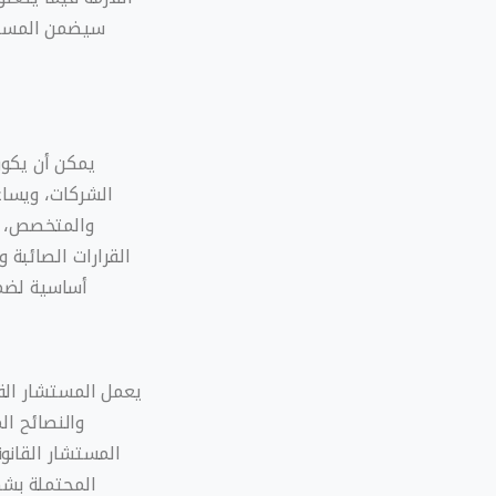
سيضمن المستشا
يمكن أن يكو
الشركات، ويساع
والمتخصص، ي
القرارات الصائبة 
أساسية لضما
يعمل المستشار القا
والنصائح الم
المستشار القانون
المحتملة بشك