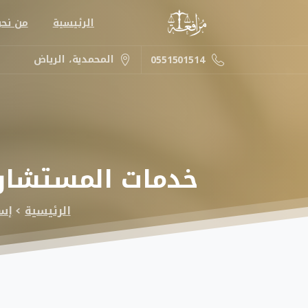
الرئيسية
من نح
المحمدية، الرياض
0551501514
خدمات
المستشار
الرئيسية
إس