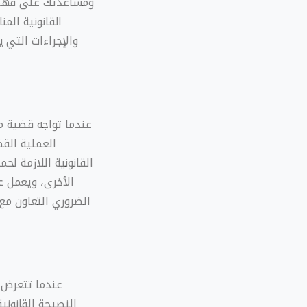
ومساعدتك على فهم ال
القانونية الم
والإجراءات التي 
عندما تواجه قضية م
العملية القض
القانونية اللازمة ل
الأخرى، ويعمل ع
الضروري التعاون م
عندما تتعرض ل
النصيحة القانون