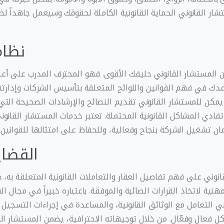
ر القانوني الحماية القانونية الكاملة لحقوقك وسيعمل جاهداً 
نظام
ن المستشار القانوني حليفك الأقوى. فهو المحترف المدرب على أ
دك في فهم القوانين واللوائح المتعلقة بتأسيس الشركات وإدارتها.
مكن للمستشار القانوني تقديم النصائح والإرشادات الصحيحة الت
وتفادي المشاكل القانونية المحتملة. تعتبر خدمات المستشار القان
ن تشغيل الشركة بنجاح وفعالية، وللحفاظ على امتثالها للقوانين 
القضاي
نوني على فهم تفاصيل العقار والتعاملات القانونية المتعلقة به، 
هنية لاتخاذ القرارات الصائبة والموفقة. باعتباره خبيراً في مجال ال
ي التعامل مع الوثائق القانونية، والمساعدة في إجراءات التسجيل و
ل فعال وفعّال. من خلال توجيهاته الاحترافية، يضمن المستشار ال