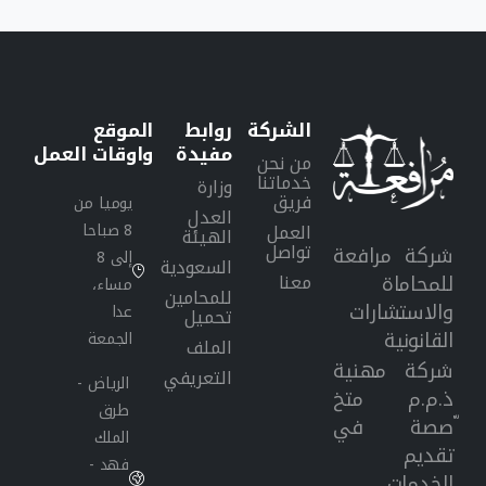
الشركة
روابط
الموقع
مفيدة
واوقات
العمل
من نحن
خدماتنا
وزارة
فريق
يوميا من
العدل
8 صباحا
العمل
الهيئة
تواصل
شركة مرافعة
إلى 8
السعودية
معنا
للمحاماة
مساء،
للمحامين
والاستشارات
عدا
تحميل
القانونية
الجمعة
الملف
شركة مهنية
التعريفي
الرياض -
ذ.م.م متخ
طرق
ّصصة في
الملك
تقديم
فهد -
الخدمات