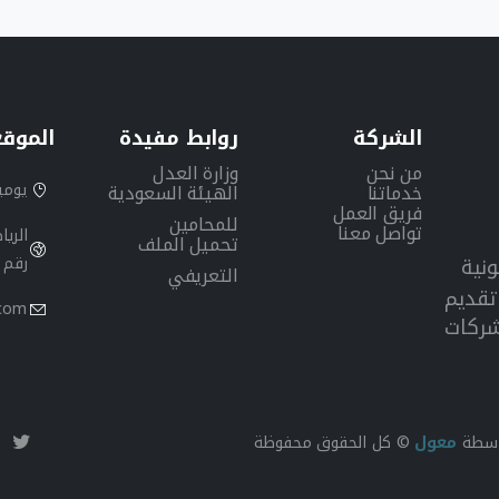
الشركة
روابط
مفيدة
الموقع
من نحن
وزارة العدل
يوميا من 8 صباحا
خدماتنا
الهيئة السعودية
فريق العمل
للمحامين
تواصل معنا
الري
تحميل الملف
ونية
رقم 106
التعريفي
قديم
.com
شركات
اسطة
معول
© كل الحقوق محفوظة