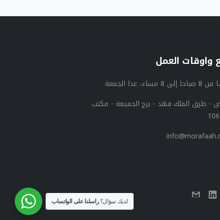
واوقات
العمل
 إلى 8 مساء، عدا الجمعة
اض - طرق الملك فهد - برج الجميعة - مكتب
info@morafaah
لديك سؤال؟
راسلنا على الواتساب