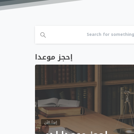
إحجز موعدا
إبدأ الآن